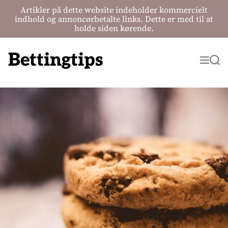
Artikler på dette website indeholder kommercielt
indhold og annoncørbetalte links. Dette er med til at
holde siden kørende.
S
k
Bettingtips
M
S
i
e
e
p
n
a
t
u
r
o
c
c
h
o
n
t
e
n
t